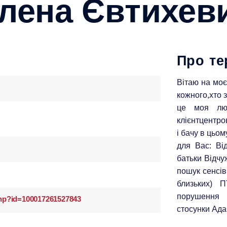
лена Євтихев
Про те
Вітаю на мо
кожного,хто 
це моя лю
клієнтцентро
і бачу в цьом
для Вас: Від
батьки Відчу
пошук сенсів,
близьких) П
порушення х
php?id=100017261527843
стосунки Адап