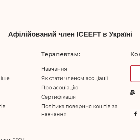
Афілійований член ICEEFT в Україні
Терапевтам:
Ко
Навчання
ніше
Як стати членом асоціації
Про асоціацію
Сертифікація
тів
Політика поверння коштів за
навчання