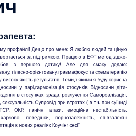
ич
рапевта:
єму профайлі! Дещо про мене: Я люблю людей та ціную
звертається за підтримкою. Працюю в ЕФТ методі,адже-
бов з першого дотику! Але для смаку додаю:
вану, тілесно-орієнтовану,травмафокус та схематерапію
у високу якість результатів. Теми,з якими я буду корисна
носини у парі,гармонізація стосунків Відносини діти-
ждення в стосунках, зрада, розлучення Самореалізація,
 сексуальність Супровід при втратах ( в т.ч. при суїциді
ТСР, ОКР, панічні атаки, емоційна нестабільність,
арчової поведінки, порнозалежність, співзалежні
тація в нових реаліях Коучінг сесії