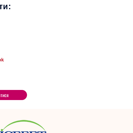
ти:
ok
атися