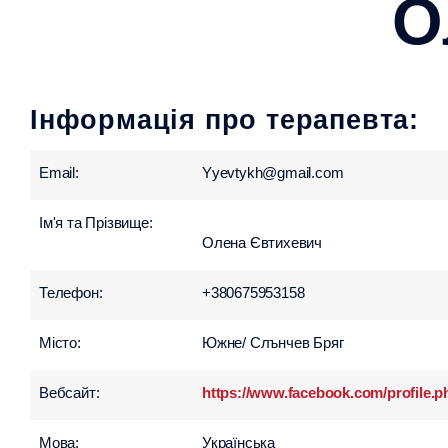
О
Інформація про терапевта:
Email:
Yyevtykh@gmail.com
Ім'я та Прізвище:
Олена Євтихевич
Телефон:
+380675953158
Місто:
Южне/ Слънчев Бряг
Вебсайт:
https://www.facebook.com/profile.
Мова:
Українська