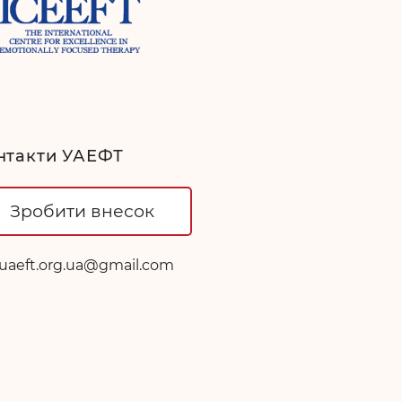
нтакти УАЕФТ
Зробити внесок
uaeft.org.ua@gmail.com