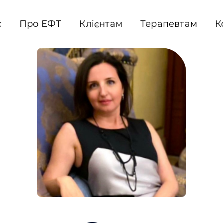
с
Про ЕФТ
Клієнтам
Терапевтам
К