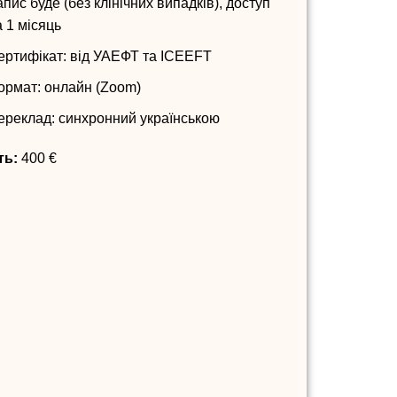
пис буде (без клінічних випадків), доступ
а 1 місяць
ертифікат: від УАЕФТ та ICEEFT
ормат: онлайн (Zoom)
ереклад: синхронний українською
ть:
400 €