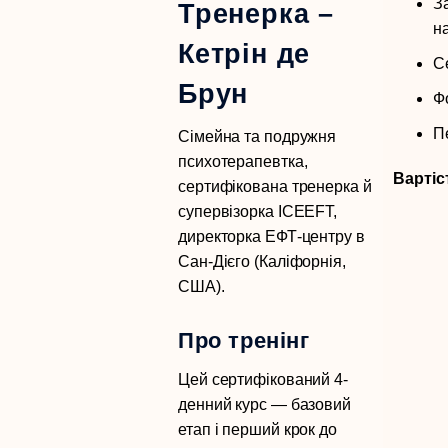
За
Тренерка –
н
Кетрін де
С
Брун
Ф
П
Сімейна та подружня
психотерапевтка,
Вартіс
сертифікована тренерка й
супервізорка ICEEFT,
директорка ЕФТ-центру в
Сан-Дієго (Каліфорнія,
США).
Про тренінг
Цей сертифікований 4-
денний курс — базовий
етап і перший крок до