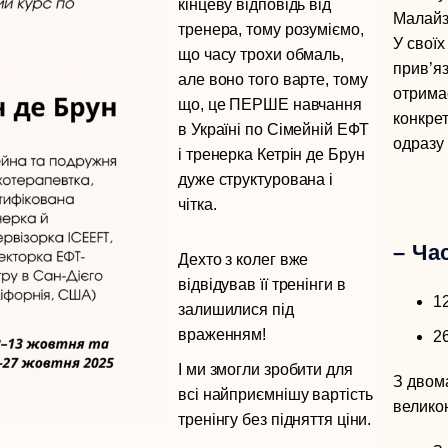
кінцеву відповідь від
Малайзі
тренера, тому розуміємо,
У своїх
що часу трохи обмаль,
прив’яз
але воно того варте, тому
отрима
що, це ПЕРШЕ навчання
конкрет
в Україні по Сімейній ЕФТ
одразу 
і тренерка Кетрін де Брун
дуже структурована і
чітка.
– Ча
Дехто з колег вже
відвідував її тренінги в
1
залишилися під
враженням!
2
І ми змогли зробити для
З двом
всі найприємнішу вартість
великою
тренінгу без підняття ціни.