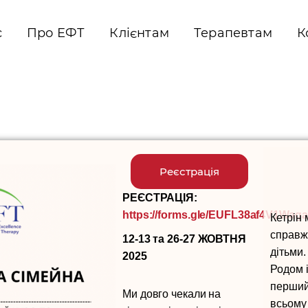
с
Про ЕФТ
Клієнтам
Терапевтам
К
Реєстрація
РЕЄСТРАЦІЯ:
https://forms.gle/EUFL38af4V1Waga
Кетрін 
справж
12-13 та 26-27 ЖОВТНЯ
дітьми.
2025
Родом 
перший
Ми довго чекали на
всьому