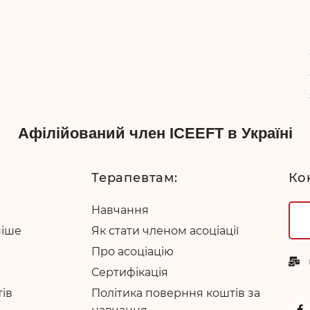
Афілійований член ICEEFT в Україні
Терапевтам:
Ко
Навчання
ніше
Як стати членом асоціації
Про асоціацію
Сертифікація
тів
Політика поверння коштів за