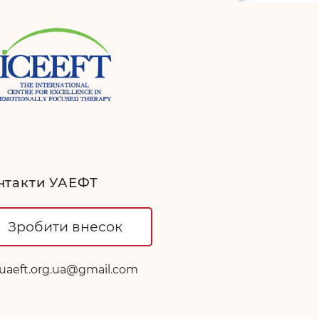
нтакти УАЕФТ
Зробити внесок
uaeft.org.ua@gmail.com