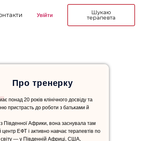
Шукаю
онтакти
Увійти
терапевта
Про тренерку
f8
має понад 20 років клінічного досвіду та
ню пристрасть до роботи з батьками й
із Південної Африки, вона заснувала там
 центр ЕФТ і активно навчає терапевтів по
 світу — у Південній Африці, США,