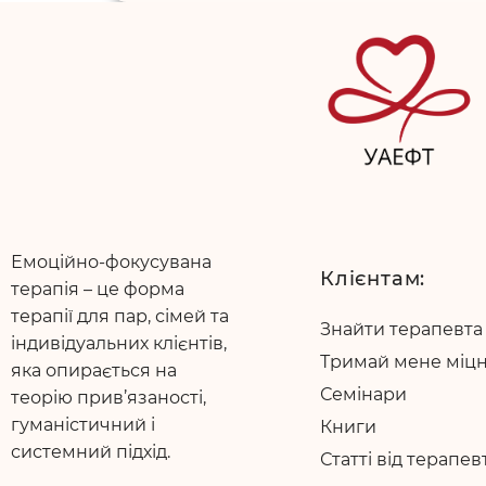
Емоційно-фокусувана
Клієнтам:
терапія – це форма
терапії для пар, сімей та
Знайти терапевта
індивідуальних клієнтів,
Тримай мене міц
яка опирається на
Семінари
теорію прив’язаності,
гуманістичний і
Книги
системний підхід.
Статті від терапев