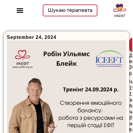
Шукаю терапевта
September 24, 2024
Д
в
2
р.
Ч
1
1
з
К
ч
(
a
to