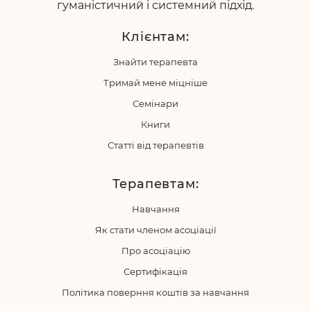
гуманістичний і системний підхід.
Клієнтам:
Знайти терапевта
Тримай мене міцніше
Семінари
Книги
Статті від терапевтів
Терапевтам:
Навчання
Як стати членом асоціації
Про асоціацію
Сертифікація
Політика поверння коштів за навчання