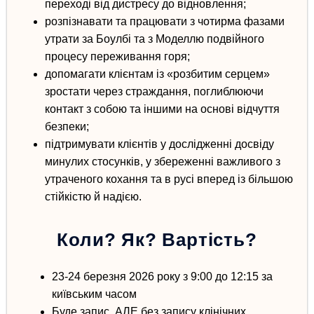
переході від дистресу до відновлення;
р
озпізнавати та
працювати з чотирма фазами
утрати за Боулбі та з Моделлю подвійного
процесу переживання горя
;
д
опомагати
клієнтам із «розбитим серцем»
зростати через страждання
, поглиблюючи
контакт з собою та іншими на основі відчуття
безпеки;
п
ідтримувати
клієнтів у дослідженні досвіду
минулих стосунків,
у збереженні важливого з
утраченого кохання
та в русі вперед із більшою
стійкістю й надією.
Коли? Як? Вартість?
23-24 березня 2026 року з 9:00 до 12:15
за
київським часом
Буде
запис
, АЛЕ без запису клінічних