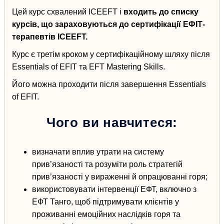
Цей курс схвалений ICEEFT і
входить до списку
курсів, що зараховуються до сертифікації
ЕФІТ-
терапевтів
ICEEFT.
Курс є третім кроком у сертифікаційному шляху після
Essentials of EFIT та EFT Mastering Skills.
Його можна проходити після завершення
Essentials
of EFIT.
Чого ви навчитеся:
визначати вплив утрати на систему
прив’язаності
та розуміти роль стратегій
прив’язаності у вираженні й опрацюванні горя;
в
икористовувати інтервенції ЕФТ
, включно з
ЕФТ Танго,
щоб підтримувати клієнтів у
проживанні емоційних наслідків горя
та