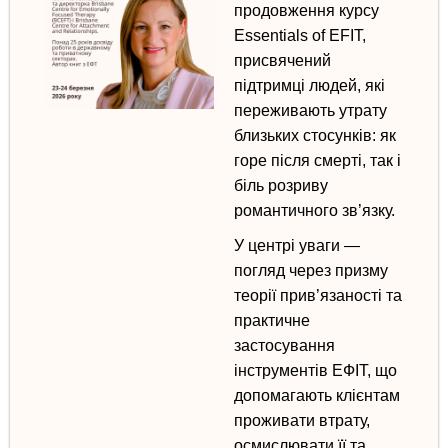
продовження курсу
Essentials of EFIT,
присвячений
підтримці людей, які
переживають утрату
близьких стосунків
: як
горе після смерті, так і
біль розриву
романтичного зв’язку.
У центрі уваги —
погляд через призму
теорії прив’язаності та
практичне
застосування
інструментів ЕФІТ, що
допомагають клієнтам
проживати втрату,
осмислювати її та