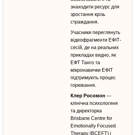
знаходити ресурс для
зростання крізь
страждання
.
Учасники переглянуть
відеофрагменти ЕФІТ-
сесій, де на реальних
прикладах видно, як
ЕФТ Танго та
мікронавички ЕФІТ
підтримують процес
горювання.
Клер Росомон
—
клінічна психологиня
та директорка
Brisbane Centre for
Emotionally Focused
Therapy (BCEFT) і