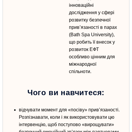
інноваційні
дослідження у сфері
розвитку безпечної
прив’язаності в парах
(Bath Spa University),
що робить її внесок у
розвиток ЕФТ
особливо цінним для
міжнародної
спільноти.
Чого ви навчитеся:
відчувати момент для «посіву» прив’язаності.
Розпізнавати,
коли і як використовувати цю
інтервенцію
, щоб поступово «вирощувати»
безпечний емоційний зв’язок між партнерами