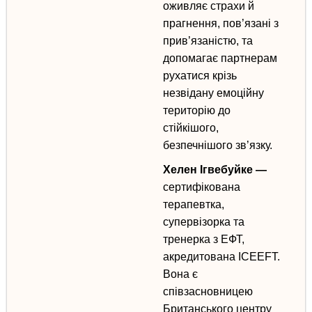
оживляє страхи й
прагнення, пов’язані з
прив’язаністю, та
допомагає партнерам
рухатися крізь
незвідану емоційну
територію до
стійкішого,
безпечнішого зв’язку.
Хелен Ігвебуйке
—
сертифікована
терапевтка,
супервізорка та
тренерка з ЕФТ,
акредитована ICEEFT.
Вона є
співзасновницею
Британського центру