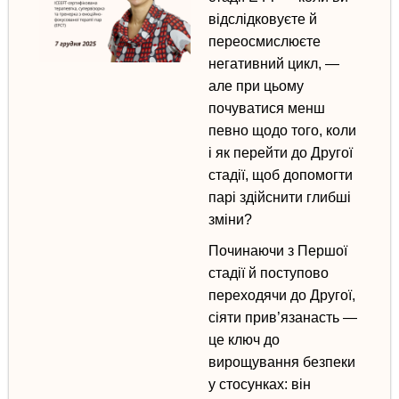
відслідковуєте й
переосмислюєте
негативний цикл, —
але
при цьому
почуватися менш
певно щодо того, коли
і як перейти до Другої
стадії, щоб допомогти
парі здійснити глибші
зміни
?
Починаючи з Першої
стадії й поступово
переходячи до Другої,
сіяти прив’язанасть —
це ключ до
вирощування безпеки
у стосунках
: він