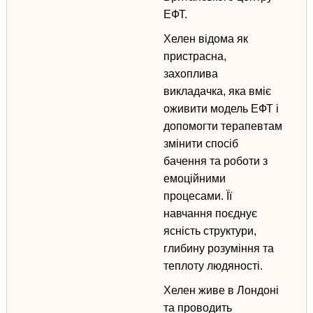
ЕФТ.
Хелен відома як
пристрасна,
захоплива
викладачка, яка вміє
оживити модель ЕФТ і
допомогти терапевтам
змінити спосіб
бачення та роботи з
емоційними
процесами. Її
навчання поєднує
ясність структури,
глибину розуміння та
теплоту людяності.
Х
елен живе в Лондоні
та
проводить