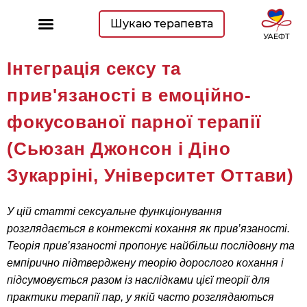
Шукаю терапевта
Інтеграція сексу та
прив'язаності в емоційно-
фокусованої парної терапії
(Сьюзан Джонсон і Діно
Зукарріні, Університет Оттави)
У цій статті сексуальне функціонування
розглядається в контексті кохання як прив’язаності.
Теорія прив’язаності пропонує найбільш послідовну та
емпірично підтверджену теорію дорослого кохання і
підсумовується разом із наслідками цієї теорії для
практики терапії пар, у якій часто розглядаються