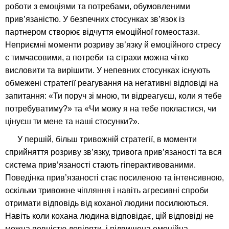
роботи з емоціями та потребами, обумовленими
прив’язаністю. У безпечних стосунках зв’язок із
партнером створює відчуття емоційної гомеостази.
Неприємні моменти розриву зв’язку й емоційного стресу
є тимчасовими, а потреби та страхи можна чітко
висловити та вирішити. У непевних стосунках існують
обмежені стратегії реагування на негативні відповіді на
запитання: «Ти поруч зі мною, ти відреагуєш, коли я тебе
потребуватиму?» та «Чи можу я на тебе покластися, чи
цінуєш ти мене та наші стосунки?».
У першій, більш тривожній стратегії, в моменти
сприйняття розриву зв’язку, тривога прив’язаності та вся
система прив’язаності стають гіперактивованими.
Поведінка прив’язаності стає посиленою та інтенсивною,
оскільки тривожне чіпляння і навіть агресивні спроби
отримати відповідь від коханої людини посилюються.
Навіть коли кохана людина відповідає, цій відповіді не
можна повністю довіряти, і підвищена емоційна