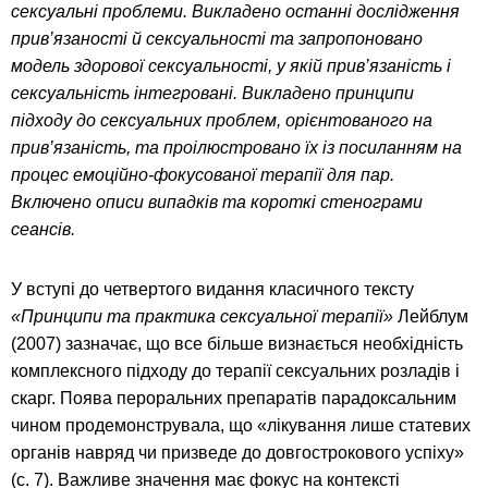
сексуальні проблеми. Викладено останні дослідження
прив’язаності й сексуальності та запропоновано
модель здорової сексуальності, у якій прив’язаність і
сексуальність інтегровані. Викладено принципи
підходу до сексуальних проблем, орієнтованого на
прив’язаність, та проілюстровано їх із посиланням на
процес емоційно-фокусованої терапії для пар.
Включено описи випадків та короткі стенограми
сеансів.
У вступі до четвертого видання класичного тексту
«Принципи та практика сексуальної терапії»
Лейблум
(2007) зазначає, що все більше визнається необхідність
комплексного підходу до терапії сексуальних розладів і
скарг. Поява пероральних препаратів парадоксальним
чином продемонструвала, що «лікування лише статевих
органів навряд чи призведе до довгострокового успіху»
(с. 7). Важливе значення має фокус на контексті