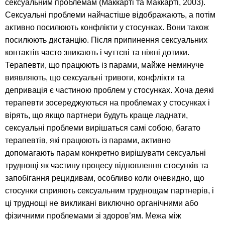
сексуальним проблемам (Маккарті та Маккарті, 2003).
Сексуальні проблеми найчастіше відображають, а потім
активно посилюють конфлікти у стосунках. Вони також
посилюють дистанцію. Після припинення сексуальних
контактів часто зникають і чуттєві та ніжні дотики.
Терапевти, що працюють із парами, майже неминуче
виявляють, що сексуальні тривоги, конфлікти та
депривація є частиною проблем у стосунках. Хоча деякі
терапевти зосереджуються на проблемах у стосунках і
вірять, що якщо партнери будуть краще ладнати,
сексуальні проблеми вирішаться самі собою, багато
терапевтів, які працюють із парами, активно
допомагають парам конкретно вирішувати сексуальні
труднощі як частину процесу відновлення стосунків та
запобігання рецидивам, особливо коли очевидно, що
стосунки сприяють сексуальним труднощам партнерів, і
ці труднощі не викликані виключно органічними або
фізичними проблемами зі здоров’ям. Межа між