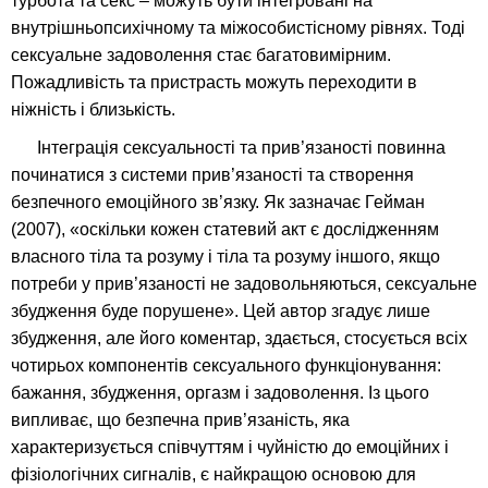
турбота та секс – можуть бути інтегровані на
внутрішньопсихічному та міжособистісному рівнях. Тоді
сексуальне задоволення стає багатовимірним.
Пожадливість та пристрасть можуть переходити в
ніжність і близькість.
Інтеграція сексуальності та прив’язаності повинна
починатися з системи прив’язаності та створення
безпечного емоційного зв’язку. Як зазначає Гейман
(2007), «оскільки кожен статевий акт є дослідженням
власного тіла та розуму і тіла та розуму іншого, якщо
потреби у прив’язаності не задовольняються, сексуальне
збудження буде порушене». Цей автор згадує лише
збудження, але його коментар, здається, стосується всіх
чотирьох компонентів сексуального функціонування:
бажання, збудження, оргазм і задоволення. Із цього
випливає, що безпечна прив’язаність, яка
характеризується співчуттям і чуйністю до емоційних і
фізіологічних сигналів, є найкращою основою для