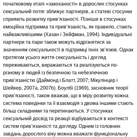
початковому етапі «закоханості» в дорослих стосунках
сексуальний потяг зближує партнерів, а статеві стосунки
сприяють розвитку прив’язаності. Пізніше в стосунках
емоційна підтримка та прив’язаність, як правило, стають
найважливішими (Хазан і Зейфман, 1994). Індивідуальні
партнери та пари також можуть відрізнятися за
значенням сексуальності в підтримці їхніх зв’язків. Однак
протягом усього життя сексуальність і догляд
переживаються, виражаються та реалізуються по-
різному в людей із безпечною та небезпечною
прив’язаністю (Даймонд і Блатт, 2007; Мікулінцер і
Шейвер, 2007a, 2007b). Боулбі (1969), засновник теорії
прив’язаності, також вважав, що в міру розвитку кожна
система поведінки та її взаємодія з двома іншими стають
більш складними та перетинаються. У стосунках
сексуальний досвід та реакції відбуваються в контексті
систем прив’язаності та догляду. Одним із головних
завдань дорослого віку можна вважати функціональну