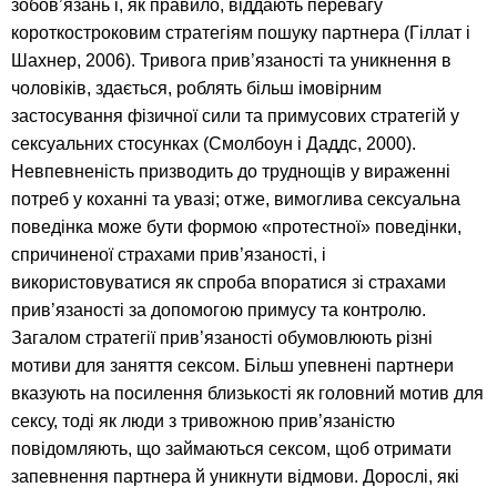
зобов’язань і, як правило, віддають перевагу
короткостроковим стратегіям пошуку партнера (Гіллат і
Шахнер, 2006). Тривога прив’язаності та уникнення в
чоловіків, здається, роблять більш імовірним
застосування фізичної сили та примусових стратегій у
сексуальних стосунках (Смолбоун і Даддс, 2000).
Невпевненість призводить до труднощів у вираженні
потреб у коханні та увазі; отже, вимоглива сексуальна
поведінка може бути формою «протестної» поведінки,
спричиненої страхами прив’язаності, і
використовуватися як спроба впоратися зі страхами
прив’язаності за допомогою примусу та контролю.
Загалом стратегії прив’язаності обумовлюють різні
мотиви для заняття сексом. Більш упевнені партнери
вказують на посилення близькості як головний мотив для
сексу, тоді як люди з тривожною прив’язаністю
повідомляють, що займаються сексом, щоб отримати
запевнення партнера й уникнути відмови. Дорослі, які