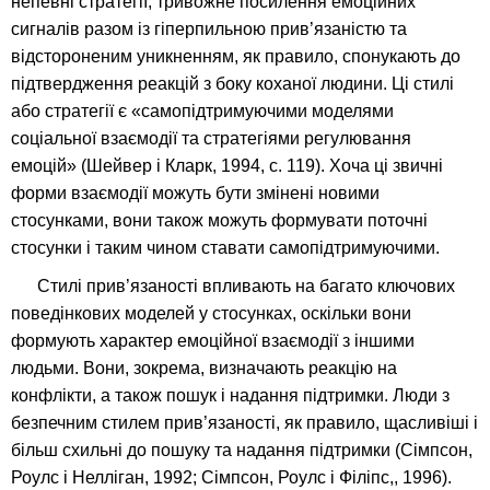
непевні стратегії, тривожне посилення емоційних
сигналів разом із гіперпильною прив’язаністю та
відстороненим уникненням, як правило, спонукають до
підтвердження реакцій з боку коханої людини. Ці стилі
або стратегії є «самопідтримуючими моделями
соціальної взаємодії та стратегіями регулювання
емоцій» (Шейвер і Кларк, 1994, с. 119). Хоча ці звичні
форми взаємодії можуть бути змінені новими
стосунками, вони також можуть формувати поточні
стосунки і таким чином ставати самопідтримуючими.
Стилі прив’язаності впливають на багато ключових
поведінкових моделей у стосунках, оскільки вони
формують характер емоційної взаємодії з іншими
людьми. Вони, зокрема, визначають реакцію на
конфлікти, а також пошук і надання підтримки. Люди з
безпечним стилем прив’язаності, як правило, щасливіші і
більш схильні до пошуку та надання підтримки (Сімпсон,
Роулс і Нелліган, 1992; Сімпсон, Роулс і Філіпс,, 1996).