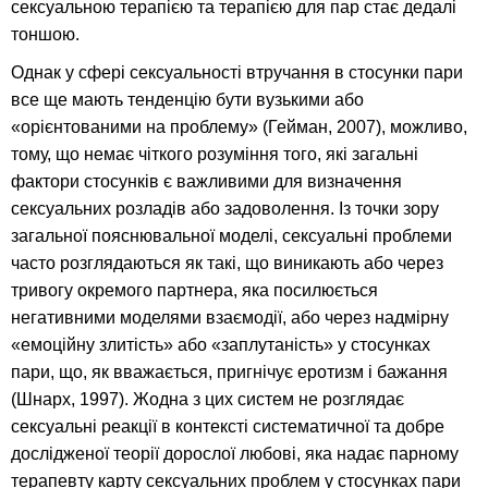
сексуальною терапією та терапією для пар стає дедалі
тоншою.
Однак у сфері сексуальності втручання в стосунки пари
все ще мають тенденцію бути вузькими або
«орієнтованими на проблему» (Гейман, 2007), можливо,
тому, що немає чіткого розуміння того, які загальні
фактори стосунків є важливими для визначення
сексуальних розладів або задоволення. Із точки зору
загальної пояснювальної моделі, сексуальні проблеми
часто розглядаються як такі, що виникають або через
тривогу окремого партнера, яка посилюється
негативними моделями взаємодії, або через надмірну
«емоційну злитість» або «заплутаність» у стосунках
пари, що, як вважається, пригнічує еротизм і бажання
(Шнарх, 1997). Жодна з цих систем не розглядає
сексуальні реакції в контексті систематичної та добре
дослідженої теорії дорослої любові, яка надає парному
терапевту карту сексуальних проблем у стосунках пари