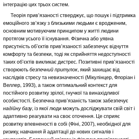
інтеграцію цих трьох систем.
Теорія прив’язаності стверджує, що пошук і підтримка
емоційного зв’язку з близькими людьми є вродженим,
основним мотивуючим принципом у житті людини
протягом усього її існування. Фізична або уявна
присутність об’єктів прив’язаності забезпечує відчуття
комфорту та безпеки, тоді як сприйняття недоступності
таких об’єктів викликає дистрес. Позитивні прив’язаності
створюють
безпечний притулок
, який захищає від
наслідків стресу та невизначеності (Мікулінцер, Флоріан і
Веллер, 1993), а також оптимальний контекст для
постійного розвитку зрілої, гнучкої та винахідливої
особистості. Безпечна прив’язаність також забезпечує
надійну базу
, із якої люди можуть досліджувати свій світ і
адаптивно реагувати на своє оточення. Це сприяє
розвитку впевненості в собі (Фіні, 2007), необхідної для
ризику, навчання й адаптації до нових сигналів і