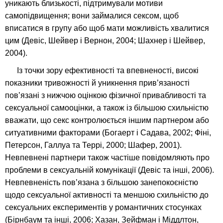
уникають близькості, підтримували мотиви
самопідвищення; вони займалися сексом, щоб
вписатися в групу або щоб мати можливість хвалитися
цим (Девіс, Шейвер і Вернон, 2004; Шахнер і Шейвер,
2004).
Із точки зору ефективності та впевненості, високі
показники тривожності й уникнення прив’язаності
пов’язані з нижчою оцінкою фізичної привабливості та
сексуальної самооцінки, а також із більшою схильністю
вважати, що секс контролюється іншим партнером або
ситуативними факторами (Богаерт і Садава, 2002; Фіні,
Петерсон, Галлуа та Террі, 2000; Шафер, 2001).
Невпевнені партнери також частіше повідомляють про
проблеми в сексуальній комунікації (Девіс та інші, 2006).
Невпевненість пов’язана з більшою занепокоєністю
щодо сексуальної активності та меншою схильністю до
сексуальних експериментів у романтичних стосунках
(Бірнбаум та інші, 2006; Хазан, Зейфман і Міддлтон,