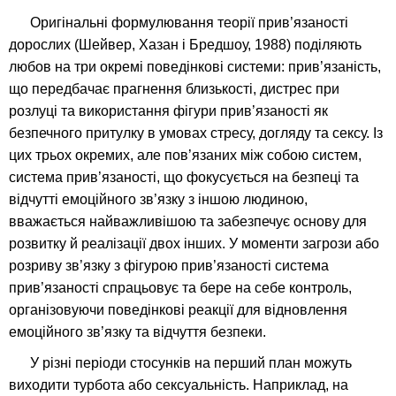
Оригінальні формулювання теорії прив’язаності
дорослих (Шейвер, Хазан і Бредшоу, 1988) поділяють
любов на три окремі поведінкові системи: прив’язаність,
що передбачає прагнення близькості, дистрес при
розлуці та використання фігури прив’язаності як
безпечного притулку в умовах стресу, догляду та сексу. Із
цих трьох окремих, але пов’язаних між собою систем,
система прив’язаності, що фокусується на безпеці та
відчутті емоційного зв’язку з іншою людиною,
вважається найважливішою та забезпечує основу для
розвитку й реалізації двох інших. У моменти загрози або
розриву зв’язку з фігурою прив’язаності система
прив’язаності спрацьовує та бере на себе контроль,
організовуючи поведінкові реакції для відновлення
емоційного зв’язку та відчуття безпеки.
У різні періоди стосунків на перший план можуть
виходити турбота або сексуальність. Наприклад, на