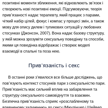
позитивні моменти зближення, які відновлюють зв’язок і
створюють нові позитивні емоції. Підсумовуючи, теорія
прив’язаності надає терапевту, який працює з парами,
чіткий набір цілей, фокус і компас у процесі змін, а також
мову для опису дилем і тупикових ситуацій у любовних
стосунках (Джонсон, 2007). Вона надає базову структуру,
у якій можна зрозуміти сексуальну поведінку та способи,
якими ця поведінка відображає і створює моделі
взаємодії в спальні та поза нею.
Прив’язаність і секс
В останні роки з’явилося все більше досліджень, що
пов’язують контекст стосунків пари з сексуальністю пари.
Прив’язаність має сильний вплив на забарвлення та
структуру сексуального самовідчуття та взаємин.
Безпечна прив’язаність сприяє «розслабленому та
впевненому залученню» до сексу (Мікулінцер і Шейвер,