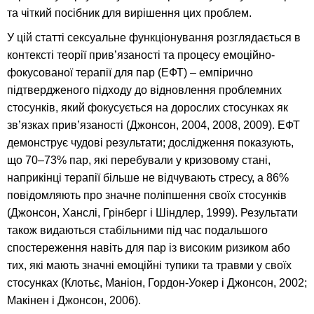
та чіткий посібник для вирішення цих проблем.
У цій статті сексуальне функціонування розглядається в
контексті теорії прив’язаності та процесу емоційно-
фокусованої терапії для пар (ЕФТ) – емпірично
підтвердженого підходу до відновлення проблемних
стосунків, який фокусується на дорослих стосунках як
зв’язках прив’язаності (Джонсон, 2004, 2008, 2009). ЕФТ
демонструє чудові результати; дослідження показують,
що 70–73% пар, які перебували у кризовому стані,
наприкінці терапії більше не відчувають стресу, а 86%
повідомляють про значне поліпшення своїх стосунків
(Джонсон, Ханслі, Грінберг і Шіндлер, 1999). Результати
також видаються стабільними під час подальшого
спостереження навіть для пар із високим ризиком або
тих, які мають значні емоційні тупики та травми у своїх
стосунках (Клотьє, Маніон, Гордон-Уокер і Джонсон, 2002;
Макінен і Джонсон, 2006).