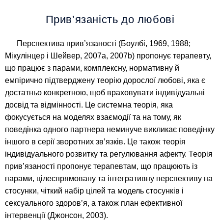
Прив’язаність до любові
Перспектива прив’язаності (Боулбі, 1969, 1988;
Мікулінцер і Шейвер, 2007a, 2007b) пропонує терапевту,
що працює з парами, комплексну, нормативну й
емпірично підтверджену теорію дорослої любові, яка є
достатньо конкретною, щоб враховувати індивідуальні
досвід та відмінності. Це системна теорія, яка
фокусується на моделях взаємодії та на тому, як
поведінка одного партнера неминуче викликає поведінку
іншого в серії зворотних зв’язків. Це також теорія
індивідуального розвитку та регулювання афекту. Теорія
прив’язаності пропонує терапевтам, що працюють із
парами, цілеспрямовану та інтегративну перспективу на
стосунки, чіткий набір цілей та модель стосунків і
сексуального здоров’я, а також план ефективної
інтервенції (Джонсон, 2003).